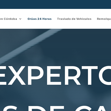
en Córdoba
Grúas 24 Horas
Traslado de Vehiculos
Remolque
EXPERT