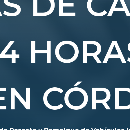
S DE C
24 HORA
 EN CÓR