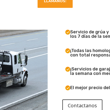
LLAMANOS:
Servicio de grúa y
los 7 días de la s
¡Todas las homolo
con total responsa
¡Servicios de garaj
la semana con me
El mejor precio de
Contactanos