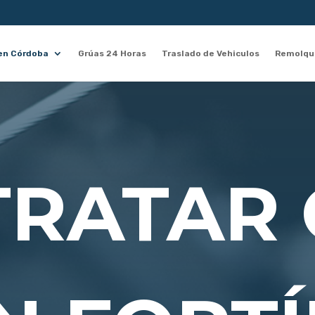
en Córdoba
Grúas 24 Horas
Traslado de Vehiculos
Remolque
RATAR